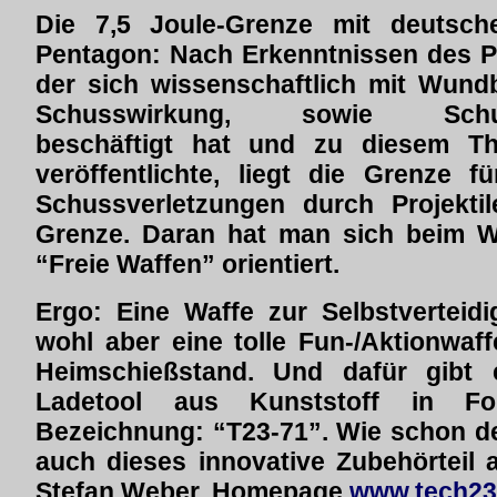
Die 7,5 Joule-Grenze mit deutsc
Pentagon: Nach Erkenntnissen des Pat
der sich wissenschaftlich mit Wundb
Schusswirkung, sowie Schuss
beschäftigt hat und zu diesem Th
veröffentlichte, liegt die Grenze f
Schussverletzungen durch Projektil
Grenze. Daran hat man sich beim Wa
“Freie Waffen” orientiert.
Ergo: Eine Waffe zur Selbstverteidi
wohl aber eine tolle Fun-/Aktionwaf
Heimschießstand. Und dafür gibt e
Ladetool aus Kunststoff in For
Bezeichnung: “T23-71”. Wie schon d
auch dieses innovative Zubehörteil
Stefan Weber. Homepage
www.tech23