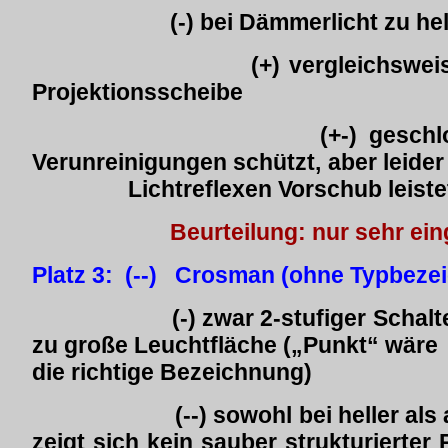
(-) bei Dämmerlicht zu heller,
(+) vergleichsweise groß
Projektionsscheibe
(+-) geschlossene Op
Verunreinigungen schützt, a
Lichtreflexen Vorschub leiste
Beurteilung: nur sehr ei
Platz 3: (--) Crosman (ohne Typbeze
(-) zwar 2-stufiger Schalter, ab
zu große Leuchtfläche („Pu
die richtige Bezeichnung)
(--) sowohl bei heller als auc
zeigt sich kein sauber st