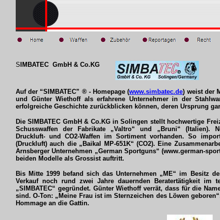
S
IMBATEC GmbH & Co.KG
Auf der “SIMBATEC” ® - Homepage (
www.simbatec.de
) weist der
und Günter Wiethoff als erfahrene Unternehmer in der Stahlwar
erfolgreiche Geschichte zurückblicken können, deren Ursprung gar 
Die SIMBATEC GmbH & Co.KG in Solingen stellt hochwertige Freiz
Schusswaffen der Fabrikate „Valtro“ und „Bruni“ (Italien). 
Druckluft- und CO2-Waffen im Sortiment vorhanden. So impor
(Druckluft) auch die „Baikal MP-651K“ (CO2). Eine Zusammenar
Arnsberger Unternehmen „German Sportguns“ (www.german-sport-g
beiden Modelle als Grossist auftritt.
Bis Mitte 1999 befand sich das Unternehmen „ME“ im Besitz der
Verkauf noch rund zwei Jahre dauernden Beratertätigkeit im 
„SIMBATEC“ gegründet. Günter Wiethoff verrät, dass für die Namen
sind. O-Ton: „Meine Frau ist im Sternzeichen des Löwen geboren“.
Hommage an die Gattin.