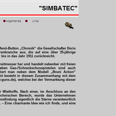
 Menü-Button „Chronik“ die Gesellschafter Doris
enbranche aus, die auf eine über 35-jährige
bis in das Jahr 1911 zurückreicht.
eitmesser her und handelt nebenbei mit freien
Neben Gas-/Schreckschusspistolen sind auch
tiert man neben dem Modell „Bruni Action“
beit besteht in diesem Zusammenhang mit dem
uns.de), welches bei der Vermarktung dieser
 Wiethoffs. Nach einer, im Anschluss an den
technischen Bereich, wurde das Unternehmen
sfindung eigentlich die Sterne verantwortlich
 – Eine charmante Idee wie ich finde, und eine