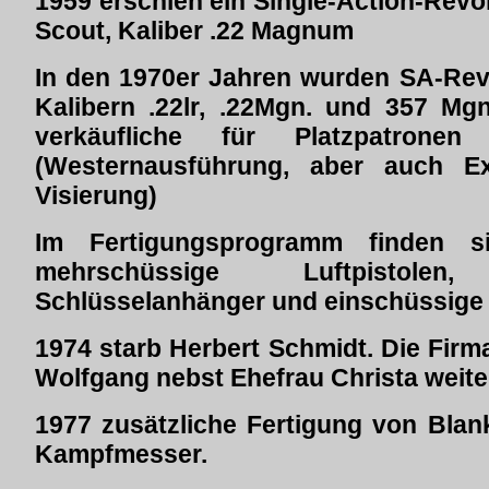
1959 erschien ein Single-Action-Revolv
Scout, Kaliber .22 Magnum
In den 1970er Jahren wurden SA-Rev
Kalibern .22lr, .22Mgn. und 357 Mgn.
verkäufliche für Platzpat
(Westernausführung, aber auch Ex
Visierung)
Im Fertigungsprogramm finden 
mehrschüssige Luftpistole
Schlüsselanhänger und einschüssige G
1974 starb Herbert Schmidt. Die Fir
Wolfgang nebst Ehefrau Christa weite
1977 zusätzliche Fertigung von Blan
Kampfmesser.